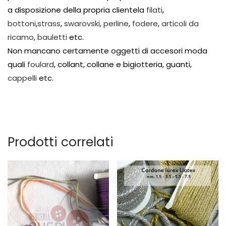
a disposizione della propria clientela
filati
,
bottoni
,
strass
,
swarovski
,
perline
,
fodere
,
articoli da
ricamo
,
bauletti
etc.
Non mancano certamente oggetti di accesori moda
quali
foulard
, collant, collane e bigiotteria, guanti,
cappelli
etc.
Prodotti correlati