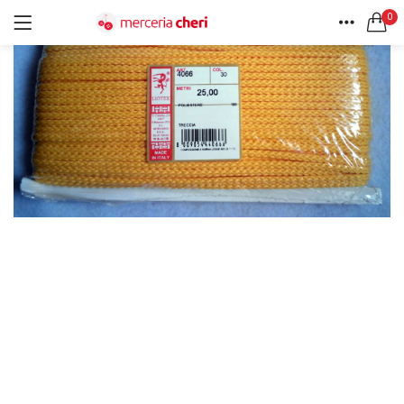
0
ACCEDI
REGISTRATI
HOME
CERCA IN:
ACCOUNT
Tutte le categorie
Accessori Design (56)
Accessori merceria (94)
Cesti portalavoro (8)
Aghi e spilli (24)
Ricordami
Applicazioni (26)
Borse (6)
Bottoni Vintage (204)
Lotti di Bottoni vintage (27)
Password dimenticata?
Bottoni/alamari/automatici (46)
Alamari (5)
Calze collant donna (24)
Cappelli (16)