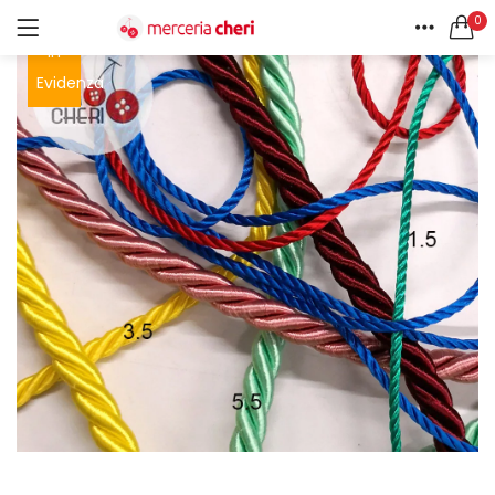
0
In
ACCEDI
REGISTRATI
HOME
Evidenza
CERCA IN:
ACCOUNT
Tutte le categorie
Accessori Design (56)
Accessori merceria (94)
Cesti portalavoro (8)
Aghi e spilli (24)
Ricordami
Applicazioni (26)
Borse (6)
Bottoni Vintage (204)
Lotti di Bottoni vintage (27)
Password dimenticata?
Bottoni/alamari/automatici (46)
Alamari (5)
Calze collant donna (24)
Cappelli (16)