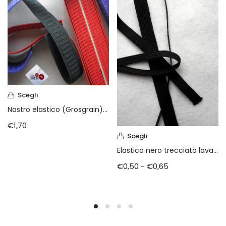
Scegli
Nastro elastico (Grosgrain) mm. 25 vendita a metraggio
€
1,70
Scegli
Elastico nero trecciato lavabile
€
0,50
-
€
0,65