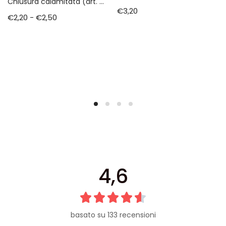
Chiusura calamitata (art. min 1002)
€
3,20
€
2,20
-
€
2,50
4,6
basato su 133 recensioni