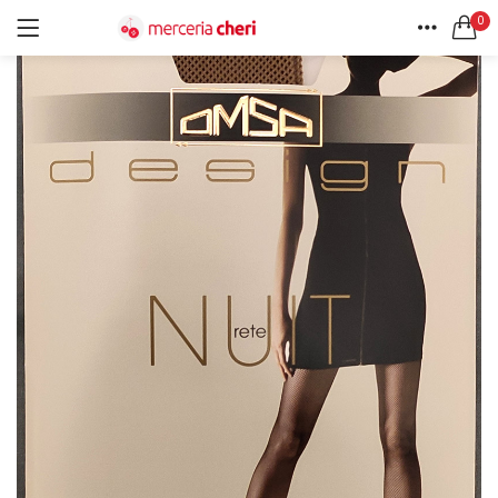
0
ACCEDI
REGISTRATI
HOME
CERCA IN:
ACCOUNT
Tutte le categorie
Accessori Design (56)
Accessori merceria (94)
Cesti portalavoro (8)
Aghi e spilli (24)
Ricordami
Applicazioni (26)
Borse (6)
Bottoni Vintage (204)
Lotti di Bottoni vintage (27)
Password dimenticata?
Bottoni/alamari/automatici (46)
Alamari (5)
Calze collant donna (24)
Cappelli (16)