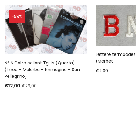
-59%
Lettere termoade
(Marbet)
N° 5 Calze collant Tg. IV (Quarta)
(Imec – Malerba – Immagine – San
€
2,00
Pellegrino)
€
12,00
€
29,00