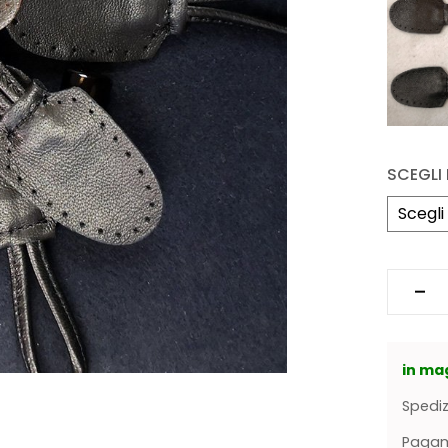
SCEGLI 
in ma
Spediz
Pagame