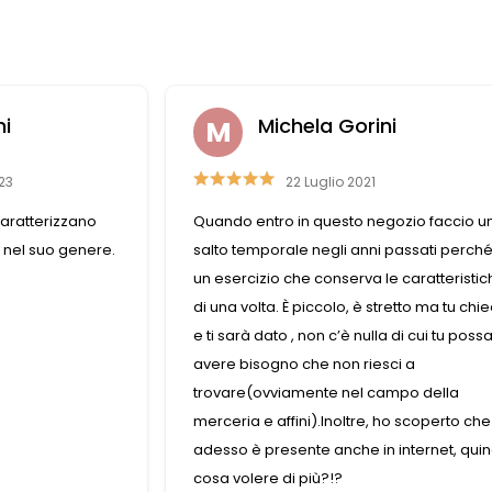
i
Nazzareno Romitelli
14 Marzo 2023
ozio faccio un
Una Merceria straordinaria , ottimo
passati perché è
assortimento di accessori moda , le titolar
e caratteristiche
sono molto professionali, i bottoni sono
etto ma tu chiedi
veramente belli complimenti ,per me è u
 di cui tu possa
piacere trovare un negozio così ben gest
ci a
mpo della
ho scoperto che
internet, quindi,