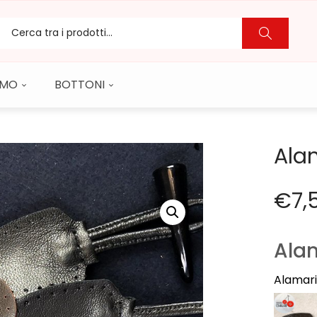
CAMO
BOTTONI
Alam
€
7,
Alam
Alamari