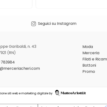
Seguici su Instagram
ppe Garibaldi, n. 43
Moda
7921 (RN)
Merceria
Filati e Rica
-783984
Bottoni
o@merceriacheri.com
Promo
ione siti web e marketing digitale by