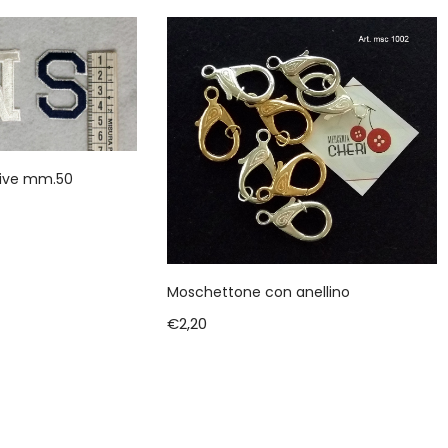
sive mm.50
Moschettone con anellino
€
2,20