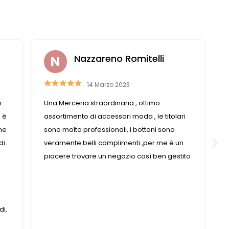
Laura Casali
6 Aprile 2023
Personale gentile e disponibile, trovo
i
sempre quello di cui ho bisogno
n
ito