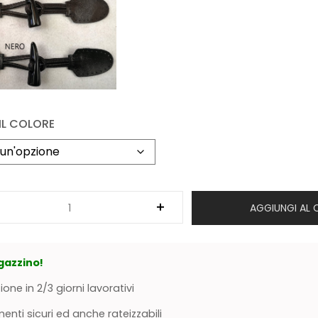
IL COLORE
AGGIUNGI AL 
gazzino!
ione in 2/3 giorni lavorativi
nti sicuri ed anche rateizzabili