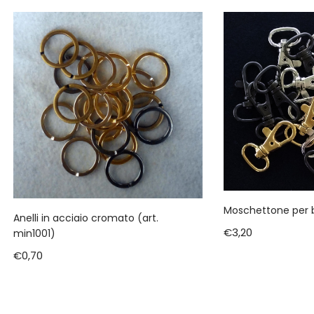
Moschettone per 
Anelli in acciaio cromato (art.
€
3,20
min1001)
€
0,70