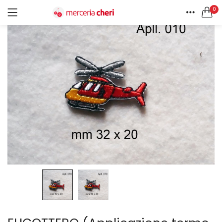
0
ACCEDI
REGISTRATI
HOME
CERCA IN:
ACCOUNT
Tutte le categorie
Accessori Design (56)
Accessori merceria (94)
Cesti portalavoro (8)
Aghi e spilli (24)
Ricordami
Applicazioni (26)
Borse (6)
Bottoni Vintage (204)
Lotti di Bottoni vintage (27)
Password dimenticata?
Bottoni/alamari/automatici (46)
Alamari (5)
Calze collant donna (24)
Cappelli (16)