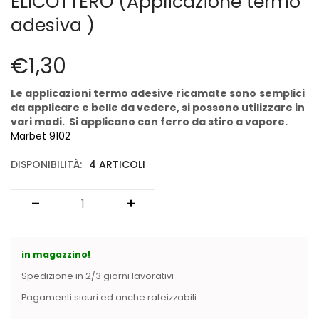
ELICOTTERO (Applicazione termo
Cerniere lampo / Zip/Fibbie (27)
adesiva )
Elastici (10)
Filati (32)
€
1,30
filati cucirini e affini (9)
Fodere (5)
Le applicazioni termo adesive
ricamate sono
semplici
Guanti (1)
da applicare e belle da vedere, si possono utilizzare in
LANA (27)
vari modi. Si applicano con ferro da stiro a vapore.
Marbet 9102
Minuterie (58)
Nastri, fettucce, cordoni, (49)
DISPONIBILITÀ:
4 ARTICOLI
Pizzi (11)
Prodotti per la sartoria (34)
Ricamo (119)
Quadri Mezzo Punto (92)
Canovacci Completi di Filati e Ago (24)
in magazzino!
Sciarpe (8)
Spedizione in 2/3 giorni lavorativi
Set di Bottoni Vintage (77)
Pagamenti sicuri ed anche rateizzabili
Swarovski (2)