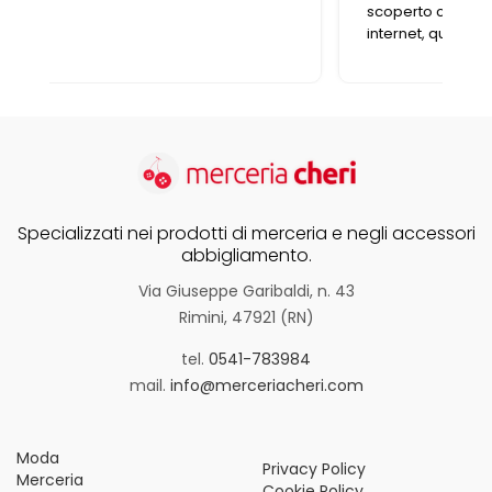
scoperto che adesso è presente anche in
internet, quindi, cosa volere di più?!?
Specializzati nei prodotti di merceria e negli accessori
abbigliamento.
Via Giuseppe Garibaldi, n. 43
Rimini, 47921 (RN)
tel.
0541-783984
mail.
info@merceriacheri.com
Moda
Privacy Policy
Merceria
Cookie Policy