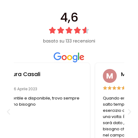
4,6
basato su 133 recensioni
Michela Gorini
22 Luglio 2021
Quando entro in questo negozio faccio un
salto temporale negli anni passati perché è un
esercizio che conserva le caratteristiche di
una volta. È piccolo, è stretto ma tu chiedi e ti
sarà dato , non c’è nulla di cui tu possa avere
bisogno che non riesci a trovare(ovviamente
nel campo della merceria e affini).Inoltre, ho