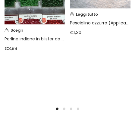
Leggi tutto
Pesciolino azzurro (Applicazione termo adesiva )
Scegli
€
1,30
Perline indiane in blister da gr 20
€
3,99