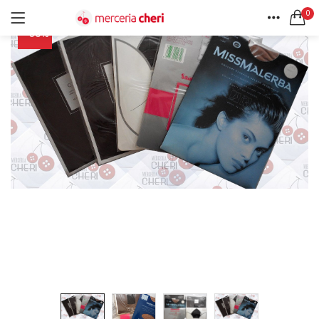
0
-59%
ACCEDI
REGISTRATI
HOME
CERCA IN:
ACCOUNT
Tutte le categorie
Accessori Design (56)
Accessori merceria (94)
Cesti portalavoro (8)
Aghi e spilli (24)
Ricordami
Applicazioni (26)
Borse (6)
Bottoni Vintage (204)
Lotti di Bottoni vintage (27)
Password dimenticata?
Bottoni/alamari/automatici (46)
Alamari (5)
Calze collant donna (24)
Cappelli (16)