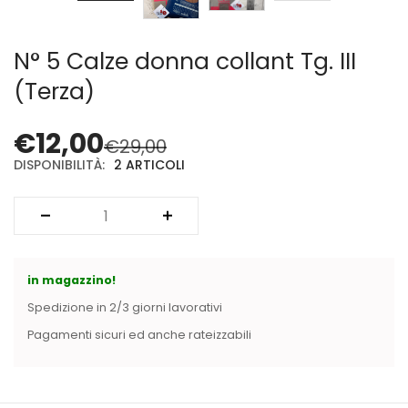
Cerniere lampo / Zip/Fibbie (27)
Elastici (10)
N° 5 Calze donna collant Tg. III
Filati (32)
filati cucirini e affini (9)
(Terza)
Fodere (5)
Guanti (1)
€
12,00
€
29,00
LANA (27)
DISPONIBILITÀ:
2 ARTICOLI
Minuterie (58)
Nastri, fettucce, cordoni, (49)
Pizzi (11)
Prodotti per la sartoria (34)
Ricamo (119)
in magazzino!
Quadri Mezzo Punto (92)
Spedizione in 2/3 giorni lavorativi
Canovacci Completi di Filati e Ago (24)
Pagamenti sicuri ed anche rateizzabili
Sciarpe (8)
Set di Bottoni Vintage (77)
Swarovski (2)