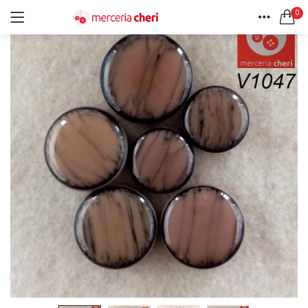
0
ACCEDI
REGISTRATI
HOME
CERCA IN:
ACCOUNT
Tutte le categorie
Accessori Design (56)
Accessori merceria (94)
Cesti portalavoro (8)
Aghi e spilli (24)
Ricordami
Applicazioni (26)
Borse (6)
Bottoni Vintage (204)
Lotti di Bottoni vintage (27)
Password dimenticata?
Bottoni/alamari/automatici (46)
Alamari (5)
Calze collant donna (24)
Cappelli (16)