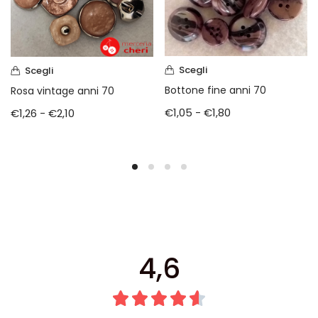
Scegli
Scegli
Bottone fine anni 70
Rosa vintage anni 70
€
1,05
-
€
1,80
€
1,26
-
€
2,10
4,6