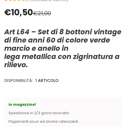
Cerniere lampo / Zip/Fibbie (27)
5
5
1
su
in
€
10,50
base a
di
Elastici (10)
€
21,00
valutazione del
cliente
Filati (32)
filati cucirini e affini (9)
Art L64 – Set di 8 bottoni vintage
Fodere (5)
di fine anni 60 di colore verde
Guanti (1)
marcio e anello in
LANA (27)
lega metallica con zigrinatura a
Minuterie (58)
Nastri, fettucce, cordoni, (49)
rilievo.
Pizzi (11)
Prodotti per la sartoria (34)
DISPONIBILITÀ:
1 ARTICOLO
Ricamo (119)
Quadri Mezzo Punto (92)
Canovacci Completi di Filati e Ago (24)
in magazzino!
Sciarpe (8)
Set di Bottoni Vintage (77)
Spedizione in 2/3 giorni lavorativi
Swarovski (2)
Pagamenti sicuri ed anche rateizzabili