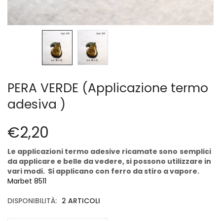
Cerniere lampo / Zip/Fibbie (27)
Elastici (10)
Filati (32)
filati cucirini e affini (9)
Fodere (5)
Guanti (1)
LANA (27)
PERA VERDE (Applicazione termo
Minuterie (58)
adesiva )
Nastri, fettucce, cordoni, (49)
Pizzi (11)
€
2,20
Prodotti per la sartoria (34)
Ricamo (119)
Le applicazioni termo adesive
ricamate sono
semplici
Quadri Mezzo Punto (92)
da applicare e belle da vedere, si possono utilizzare in
vari modi. Si applicano con ferro da stiro a vapore.
Canovacci Completi di Filati e Ago (24)
Marbet 8511
Sciarpe (8)
Set di Bottoni Vintage (77)
DISPONIBILITÀ:
2 ARTICOLI
Swarovski (2)