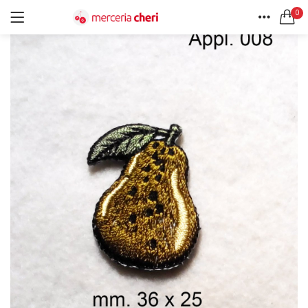
0
ACCEDI
REGISTRATI
HOME
CERCA IN:
ACCOUNT
Tutte le categorie
Accessori Design (56)
Accessori merceria (94)
Cesti portalavoro (8)
Aghi e spilli (24)
Ricordami
Applicazioni (26)
Borse (6)
Bottoni Vintage (204)
Lotti di Bottoni vintage (27)
Password dimenticata?
Bottoni/alamari/automatici (46)
Alamari (5)
Calze collant donna (24)
Cappelli (16)