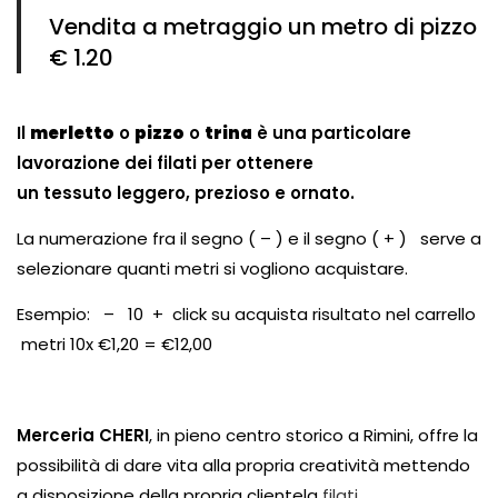
Vendita a metraggio un metro di pizzo
€ 1.20
Il
merletto
o
pizzo
o
trina
è una particolare
lavorazione dei
filati
per ottenere
un
tessuto
leggero, prezioso e ornato.
La numerazione fra il segno ( – ) e il segno ( + ) serve a
selezionare quanti metri si vogliono acquistare.
Esempio: – 10 + click su acquista risultato nel carrello
metri 10x €1,20 = €12,00
Merceria CHERI
, in pieno centro storico a Rimini, offre la
possibilità di dare vita alla propria creatività mettendo
a disposizione della propria clientela
filati
,