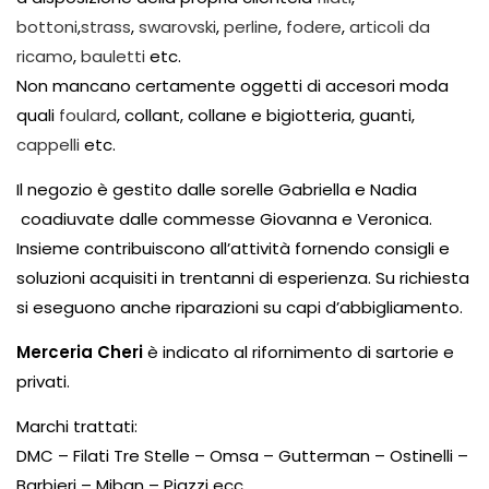
bottoni
,
strass
,
swarovski
,
perline
,
fodere
,
articoli da
ricamo
,
bauletti
etc.
Non mancano certamente oggetti di accesori moda
quali
foulard
, collant, collane e bigiotteria, guanti,
cappelli
etc.
Il negozio è gestito dalle sorelle Gabriella e Nadia
coadiuvate dalle commesse Giovanna e Veronica.
Insieme contribuiscono all’attività fornendo consigli e
soluzioni acquisiti in trentanni di esperienza. Su richiesta
si eseguono anche riparazioni su capi d’abbigliamento.
Merceria Cheri
è indicato al rifornimento di sartorie e
privati.
Marchi trattati:
DMC – Filati Tre Stelle – Omsa – Gutterman – Ostinelli –
Barbieri – Miban – Piazzi ecc……