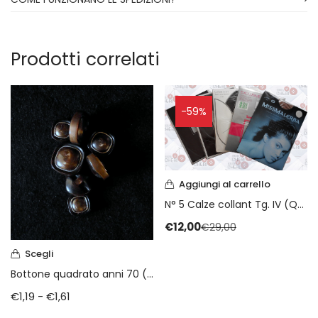
Prodotti correlati
-59%
Aggiungi al carrello
N° 5 Calze collant Tg. IV (Quarta) (Imec – Malerba – Immagine – San Pellegrino)
€
12,00
€
29,00
Scegli
Bottone quadrato anni 70 (art. V1037)
€
1,19
-
€
1,61