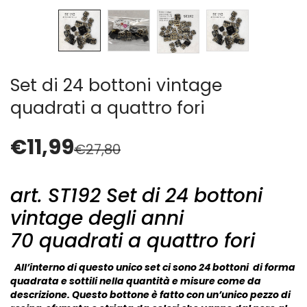
Cerniere lampo / Zip/Fibbie (27)
Elastici (10)
Filati (32)
filati cucirini e affini (9)
Fodere (5)
Set di 24 bottoni vintage
Guanti (1)
quadrati a quattro fori
LANA (27)
Minuterie (58)
€
11,99
€
27,80
Nastri, fettucce, cordoni, (49)
Pizzi (11)
Prodotti per la sartoria (34)
art. ST192 Set di 24 bottoni
Ricamo (119)
vintage degli anni
Quadri Mezzo Punto (92)
70 quadrati a quattro fori
Canovacci Completi di Filati e Ago (24)
Sciarpe (8)
All’interno di questo unico set ci sono 24 bottoni di forma
Set di Bottoni Vintage (77)
quadrata e sottili nella quantità e misure come da
Swarovski (2)
descrizione. Questo bottone è fatto con un’unico pezzo di