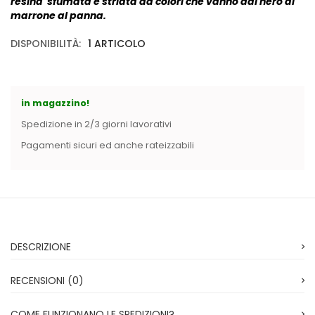
resina sfumata e striata da colori che vanno dal nero al
Vintage (165)
marrone al panna.
DISPONIBILITÀ:
1 ARTICOLO
in magazzino!
Spedizione in 2/3 giorni lavorativi
Pagamenti sicuri ed anche rateizzabili
DESCRIZIONE
RECENSIONI (0)
COME FUNZIONANO LE SPEDIZIONI?