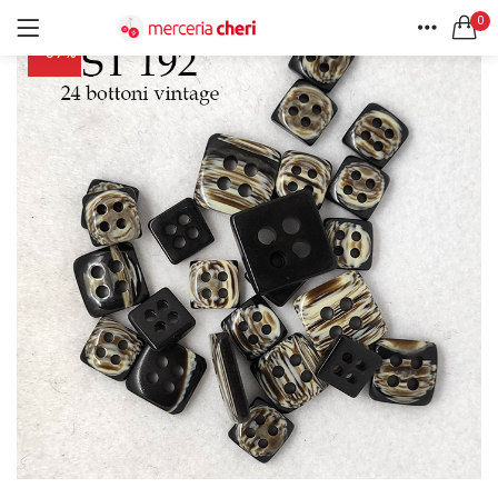
0
-57%
ACCEDI
REGISTRATI
HOME
CERCA IN:
ACCOUNT
Tutte le categorie
Accessori Design (56)
Accessori merceria (94)
Cesti portalavoro (8)
Aghi e spilli (24)
Ricordami
Applicazioni (26)
Borse (6)
Bottoni Vintage (204)
Lotti di Bottoni vintage (27)
Password dimenticata?
Bottoni/alamari/automatici (46)
Alamari (5)
Calze collant donna (24)
Cappelli (16)