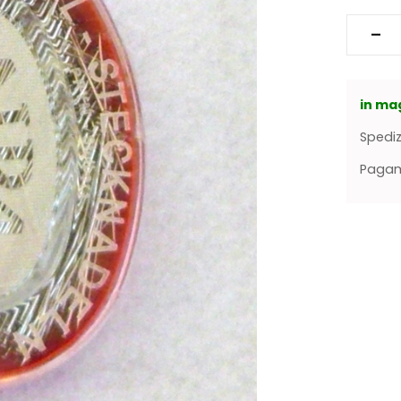
in ma
Spediz
Pagame