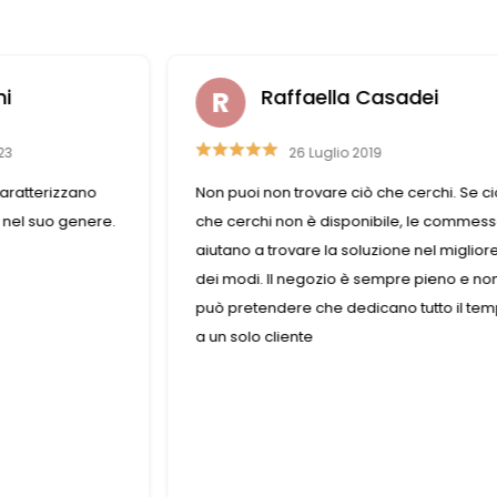
ni
Raffaella Casadei
23
26 Luglio 2019
aratterizzano
Non puoi non trovare ciò che cerchi. Se ci
 nel suo genere.
che cerchi non è disponibile, le commes
aiutano a trovare la soluzione nel miglior
dei modi. Il negozio è sempre pieno e non
può pretendere che dedicano tutto il te
a un solo cliente