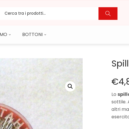
CAMO
BOTTONI
Spil
€
4,
Lo
spill
sottile.
altri m
esercit