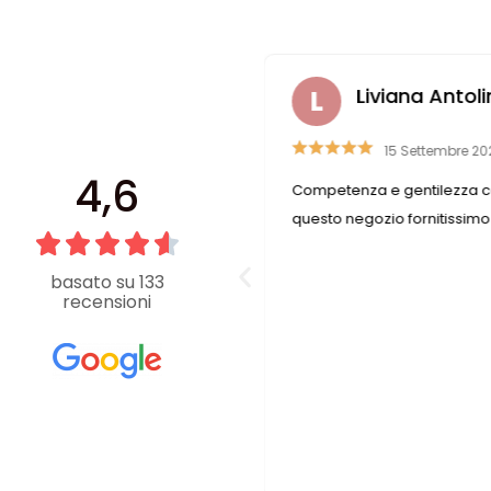
ra Casali
Liviana Antoli
 Aprile 2023
15 Settembre 20
4,6
ile e disponibile, trovo
Competenza e gentilezza c
 di cui ho bisogno
questo negozio fornitissimo
basato su 133
recensioni