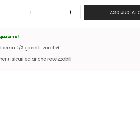
AGGIUNGI AL 
gazzino!
ione in 2/3 giorni lavorativi
nti sicuri ed anche rateizzabili