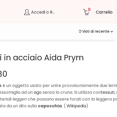
0
Accedi o Registrati
Carrello
Visti di recente
li in acciaio Aida Prym
80
o
è un oggetto usato per unire provvisoriamente due lemb
 Assomiglia ad un
ago
senza la cruna. Si utilizza con
tessuti
,
ateriali leggeri che possano essere forati con la leggera p
ata da un dito sulla
capocchia
. (
Wikipedia
)