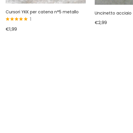
Cursori YKK per catena n°5 metallo
Uncinetto acciaio
1
€
2,99
5
su 5
€
1,99