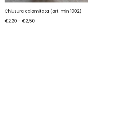
Chiusura calamitata (art. min 1002)
€
2,20
-
€
2,50