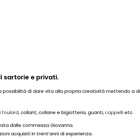
 sartorie e privati.
 la possibilità di dare vita alla propria creatività mettendo a 
i
foulard
, collant, collane e bigiotteria, guanti,
cappelli
etc.
iuvata dalle commessa Giovanna.
ioni acquisiti in trent’anni di esperienza.