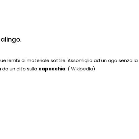
salingo.
e lembi di materiale sottile. Assomiglia ad un
ago
senza la 
 da un dito sulla
capocchia
. (
Wikipedia
)