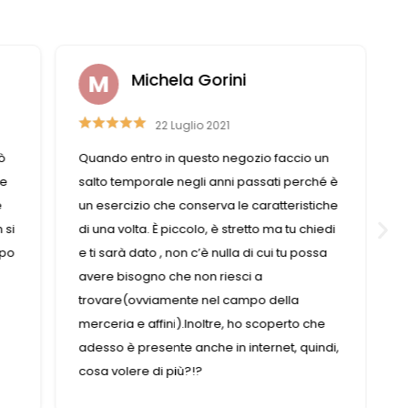
Michela Gorini
22 Luglio 2021
ò
Quando entro in questo negozio faccio un
se
salto temporale negli anni passati perché è
e
un esercizio che conserva le caratteristiche
 si
di una volta. È piccolo, è stretto ma tu chiedi
mpo
e ti sarà dato , non c’è nulla di cui tu possa
avere bisogno che non riesci a
trovare(ovviamente nel campo della
merceria e affini).Inoltre, ho scoperto che
adesso è presente anche in internet, quindi,
cosa volere di più?!?