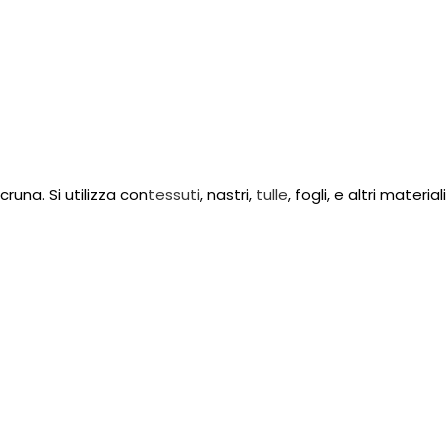
cruna. Si utilizza con
tessuti
, nastri,
tulle
, fogli, e altri materia