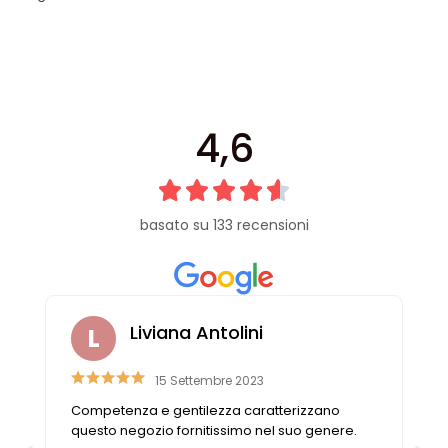
4,6
basato su 133 recensioni
Liviana Antolini
Mic
15 Settembre 2023
ompetenza e gentilezza caratterizzano
Quando entro
uesto negozio fornitissimo nel suo genere.
salto tempora