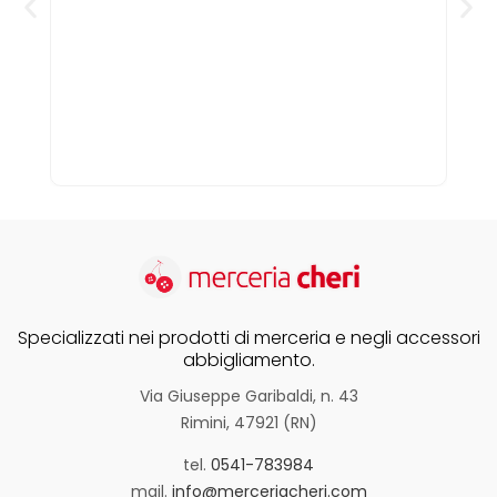
esercizio che
una volta. È p
sarà dato , n
bisogno che 
nel campo del
scoperto che
internet, quin
Specializzati nei prodotti di merceria e negli accessori
abbigliamento.
Via Giuseppe Garibaldi, n. 43
Rimini, 47921 (RN)
tel.
0541-783984
mail.
info@merceriacheri.com