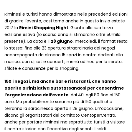
Cerniere lampo / Zip/Fibbie (27)
Elastici (10)
Riminesi e turisti hanno dimostrato nelle precedenti edizioni
Filati (32)
di gradire l’evento, così torna anche in questo inizio estate
filati cucirini e affini (9)
2017 la
Rimini Shopping Night
. Giunta alla sua terza
Fodere (5)
edizione estiva (lo scorso anno si stimarono oltre 50mila
presenze). La data è il
28 giugno
, mercoledì, il format resta
Guanti (1)
lo stesso: fino alle 23 apertura straordinaria dei negozi
LANA (27)
accompagnata da almeno 15 spazi in centro dedicati alla
Minuterie (58)
musica, con dj set e concerti, menù ad hoc per la serata,
Nastri, fettucce, cordoni, (49)
sfilate e consulenze per lo shopping.
Pizzi (11)
Prodotti per la sartoria (34)
150 i negozi, ma anche bar e ristoranti, che hanno
Ricamo (119)
aderito all’iniziativa autotassandosi per consentirne
l’organizzazione dell’evento
: dai 40, agli 80 fino ai 150
Quadri Mezzo Punto (92)
euro. Ma probabilmente saranno più di 150 quelli che
Canovacci Completi di Filati e Ago (24)
terranno la saracinesca aperta il 28 giugno. Un’occasione,
Sciarpe (8)
dicono gli organizzatori del comitato CentoperCentro,
Set di Bottoni Vintage (77)
anche per portare riminesi ma soprattutto turisti a visitare
Swarovski (2)
il centro storico con l’incentivo degli sconti. I saldi