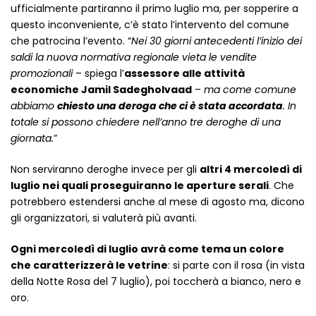
Vintage (165)
ufficialmente partiranno il primo luglio ma, per sopperire a
questo inconveniente, c’è stato l’intervento del comune
che patrocina l’evento. “
Nei 30 giorni antecedenti l’inizio dei
saldi la nuova normativa regionale vieta le vendite
promozionali
– spiega l’
assessore alle attività
economiche Jamil Sadegholvaad
–
ma come comune
abbiamo
chiesto una deroga che ci è stata accordata
. In
totale si possono chiedere nell’anno tre deroghe di una
giornata.
”
Non serviranno deroghe invece per gli
altri 4 mercoledì di
luglio nei quali proseguiranno le aperture serali
. Che
potrebbero estendersi anche al mese di agosto ma, dicono
gli organizzatori, si valuterà più avanti.
Ogni mercoledì di luglio avrà come tema un colore
che caratterizzerà le vetrine
: si parte con il rosa (in vista
della Notte Rosa del 7 luglio), poi toccherà a bianco, nero e
oro.