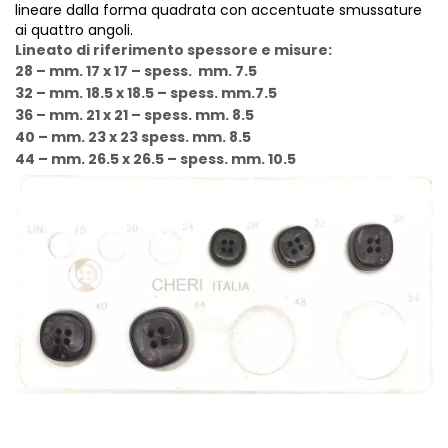
Vintage (165)
lineare dalla forma quadrata con accentuate smussature
ai quattro angoli.
Lineato di riferimento spessore e misure:
28 – mm. 17 x 17 – spess. mm. 7.5
32 – mm. 18.5 x 18.5 – spess. mm.7.5
36 – mm. 21 x 21 – spess. mm. 8.5
40 – mm. 23 x 23 spess. mm. 8.5
44 – mm. 26.5 x 26.5 – spess. mm. 10.5