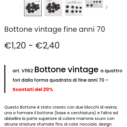
Cerniere lampo / Zip/Fibbie (27)
Elastici (10)
Filati (32)
filati cucirini e affini (9)
Bottone vintage fine anni 70
Fodere (5)
Guanti (1)
€
1,20
-
€
2,40
LANA (27)
Minuterie (58)
Nastri, fettucce, cordoni, (49)
Bottone vintage
Pizzi (11)
art. V1162
a quattro
Prodotti per la sartoria (34)
fori dalla forma quadrata di fine
anni 70 –
Ricamo (119)
Scontati del 20%
Quadri Mezzo Punto (92)
Canovacci Completi di Filati e Ago (24)
Sciarpe (8)
Questo Bottone è stato creato con due blocchi di resina,
una a formare il bottone (base e cerchiatura) e l’altra ad
Set di Bottoni Vintage (77)
abbellire la parte superiore di colore marrone scuro con
Swarovski (2)
alcune striature sfumate fino al color nocciola. design