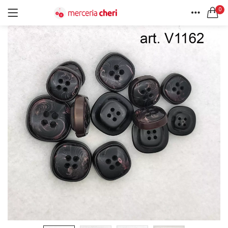
0
ACCEDI
REGISTRATI
HOME
CERCA IN:
ACCOUNT
Tutte le categorie
Accessori Design (56)
Accessori merceria (94)
Cesti portalavoro (8)
Aghi e spilli (24)
Ricordami
Applicazioni (26)
Borse (6)
Bottoni Vintage (204)
Lotti di Bottoni vintage (27)
Password dimenticata?
Bottoni/alamari/automatici (46)
Alamari (5)
Calze collant donna (24)
Cappelli (16)