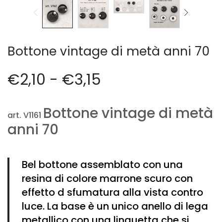
Cerniere lampo / Zip/Fibbie (27)
Elastici (10)
Filati (32)
filati cucirini e affini (9)
Bottone vintage di metà anni 70
Fodere (5)
Guanti (1)
€
2,10
-
€
3,15
LANA (27)
Minuterie (58)
Nastri, fettucce, cordoni, (49)
Bottone vintage di metà
art. V1161
Pizzi (11)
anni 70
Prodotti per la sartoria (34)
Ricamo (119)
Quadri Mezzo Punto (92)
Bel bottone assemblato con una
Canovacci Completi di Filati e Ago (24)
resina di colore marrone scuro con
Sciarpe (8)
effetto d sfumatura alla vista contro
Set di Bottoni Vintage (77)
luce. La base è un unico anello di lega
Swarovski (2)
metallico con una linguetta che si