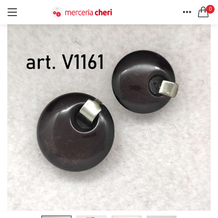
0
ACCEDI
REGISTRATI
HOME
CERCA IN:
ACCOUNT
Tutte le categorie
Accessori Design (56)
Accessori merceria (94)
Cesti portalavoro (8)
Aghi e spilli (24)
Ricordami
Applicazioni (26)
Borse (6)
Bottoni Vintage (204)
Lotti di Bottoni vintage (27)
Password dimenticata?
Bottoni/alamari/automatici (46)
Alamari (5)
Calze collant donna (24)
Cappelli (16)