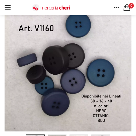
0
ACCEDI
REGISTRATI
HOME
CERCA IN:
ACCOUNT
Tutte le categorie
Accessori Design (56)
Accessori merceria (94)
Cesti portalavoro (8)
Aghi e spilli (24)
Ricordami
Applicazioni (26)
Borse (6)
Bottoni Vintage (204)
Lotti di Bottoni vintage (27)
Password dimenticata?
Bottoni/alamari/automatici (46)
Alamari (5)
Calze collant donna (24)
Cappelli (16)