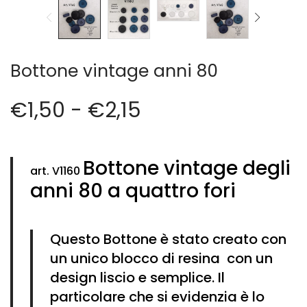
Cerniere lampo / Zip/Fibbie (27)
Elastici (10)
Filati (32)
filati cucirini e affini (9)
Bottone vintage anni 80
Fodere (5)
Guanti (1)
€
1,50
-
€
2,15
LANA (27)
Minuterie (58)
Nastri, fettucce, cordoni, (49)
Bottone vintage degli
Pizzi (11)
art. V1160
anni 80 a quattro fori
Prodotti per la sartoria (34)
Ricamo (119)
Quadri Mezzo Punto (92)
Questo Bottone è stato creato con
Canovacci Completi di Filati e Ago (24)
un unico blocco di resina con un
Sciarpe (8)
Set di Bottoni Vintage (77)
design liscio e semplice. Il
Swarovski (2)
particolare che si evidenzia è lo