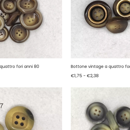
quattro fori anni 80
Bottone vintage a quattro for
€
1,75
-
€
2,38