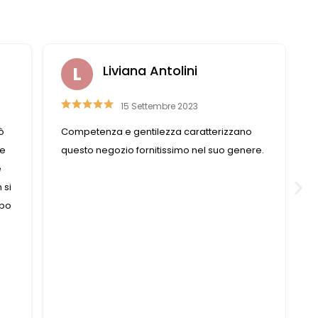
Nazzareno Romitelli
14 Marzo 2023
Una Merceria straordinaria , ottimo
re.
assortimento di accessori moda , le titolari
sono molto professionali, i bottoni sono
veramente belli complimenti ,per me è un
piacere trovare un negozio così ben gestito