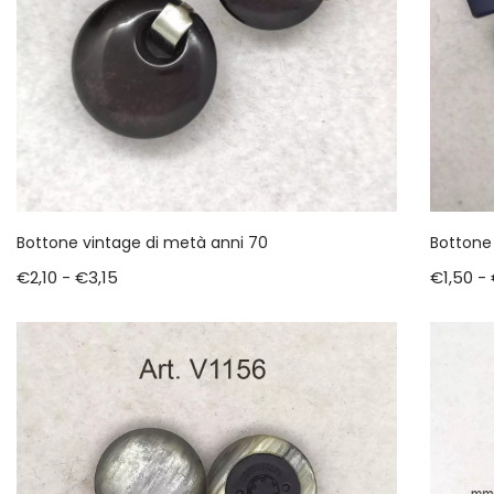
Bottone vintage di metà anni 70
Bottone
€
2,10
-
€
3,15
€
1,50
-