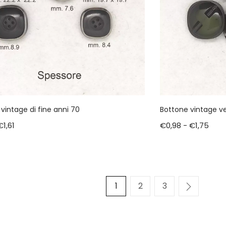
vintage di fine anni 70
Bottone vintage v
€
1,61
€
0,98
-
€
1,75
1
2
3