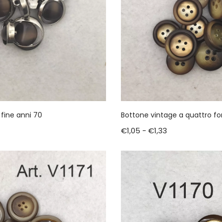
 fine anni 70
Bottone vintage a quattro for
€
1,05
-
€
1,33