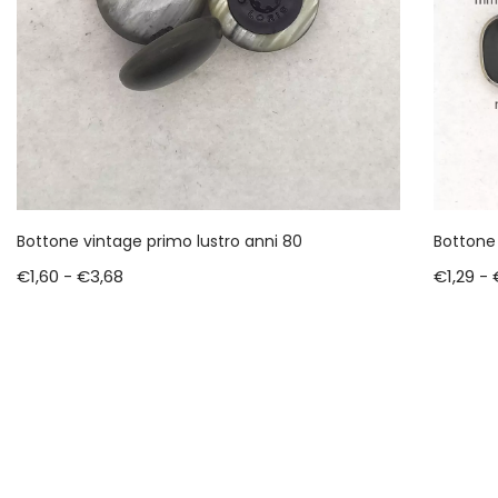
Bottone vintage primo lustro anni 80
Bottone 
€
1,60
-
€
3,68
€
1,29
-