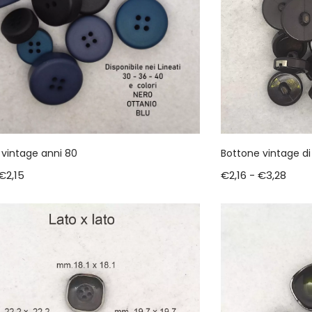
 vintage anni 80
Bottone vintage di
€
2,15
€
2,16
-
€
3,28