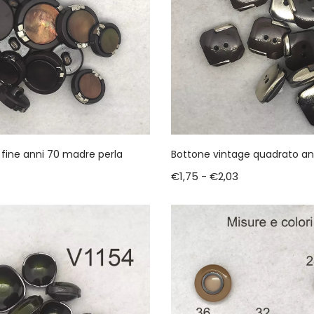
 fine anni 70 madre perla
Bottone vintage quadrato an
€
1,75
-
€
2,03