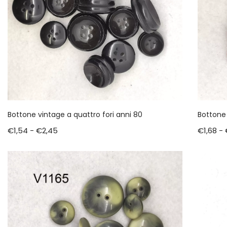
Bottone vintage a quattro fori anni 80
Bottone 
€
1,54
-
€
2,45
€
1,68
-