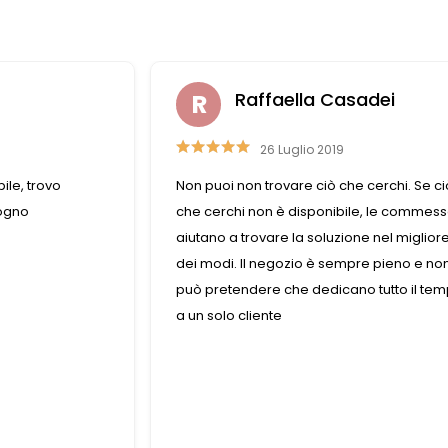
adei
Liviana Antolini
15 Settembre 2023
 cerchi. Se ciò
Competenza e gentilezza caratterizzano
le, le commesse
questo negozio fornitissimo nel suo gene
ne nel migliore
re pieno e non si
o tutto il tempo