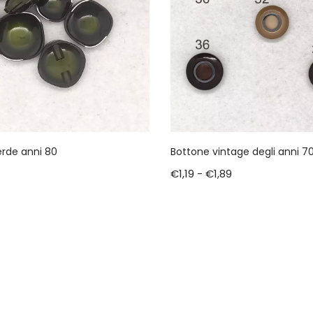
erde anni 80
Bottone vintage degli anni 7
€
1,19
-
€
1,89