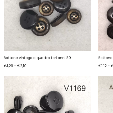
Bottone vintage a quattro fori anni 80
Bottone 
€
1,26
-
€
2,10
€
1,12
-