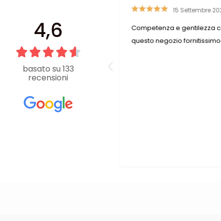
4 Marzo 2023
15 Settembre 20
4,6
traordinaria , ottimo
Competenza e gentilezza c
i accessori moda , le titolari
questo negozio fornitissimo
fessionali, i bottoni sono
li complimenti ,per me è un
basato su 133
recensioni
re un negozio così ben gestito