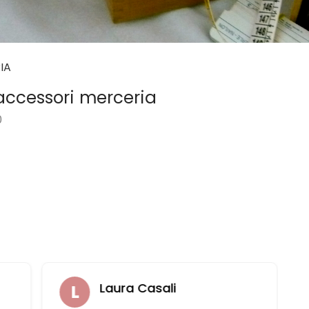
IA
accessori merceria
0
Laura Casali