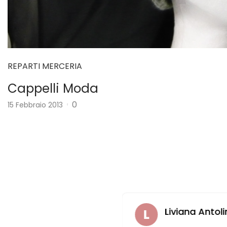
REPARTI MERCERIA
Cappelli Moda
0
15 Febbraio 2013
zareno Romitelli
Liviana Antoli