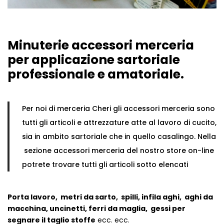
Cerniere lampo / Zip/Fibbie (27)
Elastici (10)
Filati (32)
Minuterie accessori merceria
filati cucirini e affini (9)
per applicazione sartoriale
Fodere (5)
Guanti (1)
professionale e amatoriale.
LANA (27)
Minuterie (58)
Per noi di merceria Cheri gli accessori merceria sono
Nastri, fettucce, cordoni, (49)
Pizzi (11)
tutti gli articoli e attrezzature atte al lavoro di cucito,
Prodotti per la sartoria (34)
sia in ambito sartoriale che in quello casalingo. Nella
Ricamo (119)
sezione accessori merceria del nostro store on-line
Quadri Mezzo Punto (92)
potrete trovare tutti gli articoli sotto elencati
Canovacci Completi di Filati e Ago (24)
Sciarpe (8)
Porta lavoro, metri da sarto, spilli, infila aghi, aghi da
Set di Bottoni Vintage (77)
macchina, uncinetti, ferri da maglia, gessi per
Swarovski (2)
segnare il taglio stoffe
ecc. ecc.