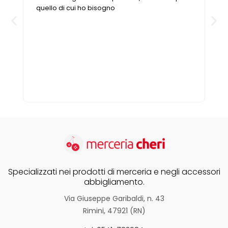
salto temporale negli anni passati p
esercizio che conserva le caratterist
una volta. È piccolo, è stretto ma tu ch
sarà dato , non c’è nulla di cui tu po
bisogno che non riesci a trovare(o
nel campo della merceria e affini).Ino
scoperto che adesso è presente anc
internet, quindi, cosa volere di più?!?
Specializzati nei prodotti di merceria e negli accessori
abbigliamento.
Via Giuseppe Garibaldi, n. 43
Rimini, 47921 (RN)