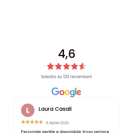
Vintage (165)
4,6
basato su 133 recensioni
i
Michela Gorini
22 Luglio 2021
onibile, trovo sempre
Quando entro in questo negozio fac