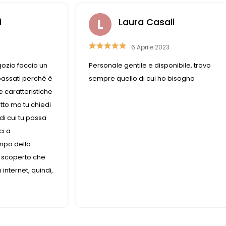
Liviana Antolini
15 Settembre 2023
ile, trovo
Competenza e gentilezza caratterizzano
sogno
questo negozio fornitissimo nel suo gene