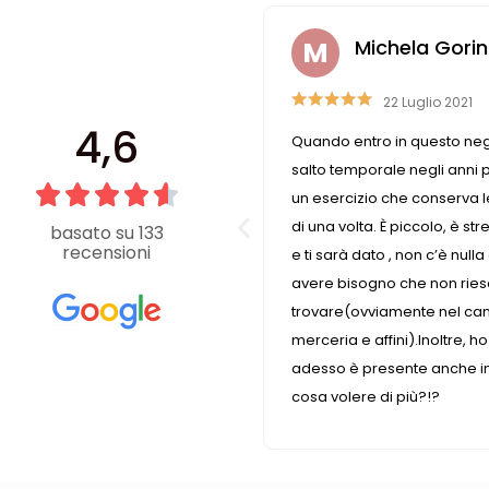
hela Gorini
Laura Casali
2 Luglio 2021
6 Aprile 2023
4,6
in questo negozio faccio un
Personale gentile e disponib
le negli anni passati perché è
sempre quello di cui ho bi
he conserva le caratteristiche
 piccolo, è stretto ma tu chiedi
basato su 133
recensioni
, non c’è nulla di cui tu possa
 che non riesci a
amente nel campo della
ini).Inoltre, ho scoperto che
ente anche in internet, quindi,
 più?!?