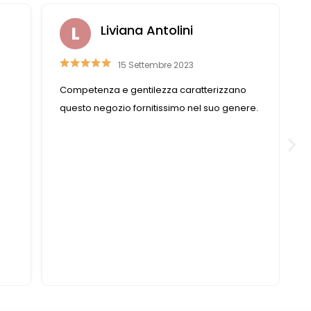
Nazzareno Romitelli
14 Marzo 2023
Una Merceria straordinaria , ottimo
re.
assortimento di accessori moda , le titolari
sono molto professionali, i bottoni sono
veramente belli complimenti ,per me è un
piacere trovare un negozio così ben gestito