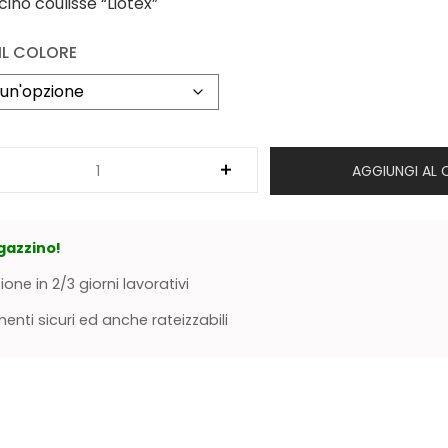
ino coulisse “Liotex”
IL COLORE
AGGIUNGI AL 
gazzino!
ione in 2/3 giorni lavorativi
nti sicuri ed anche rateizzabili