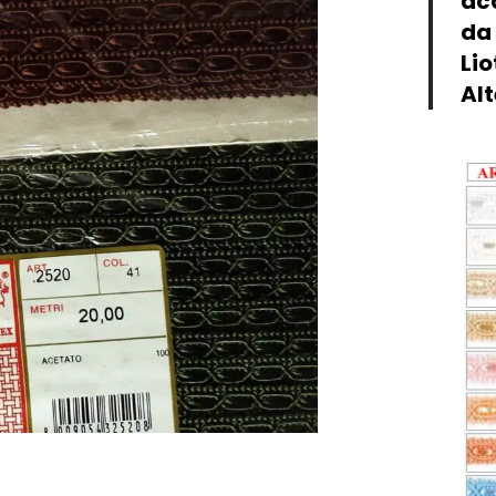
acq
da 
Lio
Al