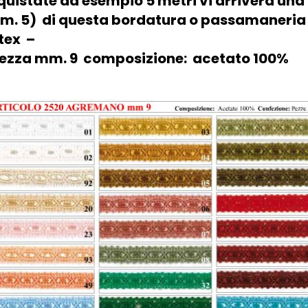
uistate ad esempio 5 metri vi arriverà una
m. 5)
di questa bordatura o passamaneri
tex –
tezza mm. 9
composizione: acetato 100%