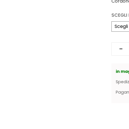
Cordonc
SCEGLI 
in ma
Spediz
Pagame