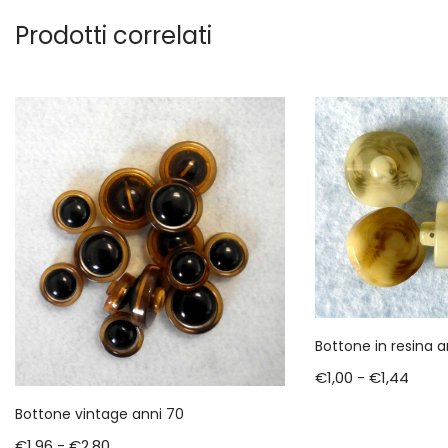
Prodotti correlati
Bottone in resina a
€
1,00
-
€
1,44
Bottone vintage anni 70
€
1,96
-
€
2,80