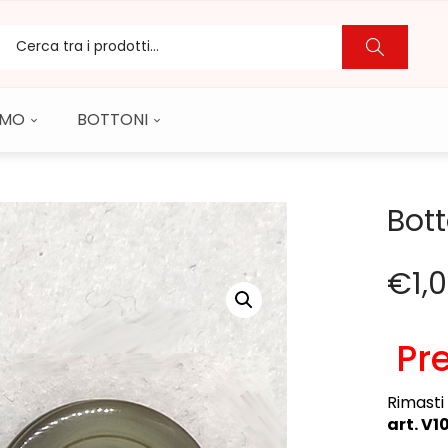
CAMO
BOTTONI
Bott
€
1,
Pre
Rimasti 
art. V1