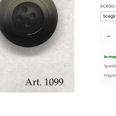
SCEGLI
in ma
Spediz
Pagame