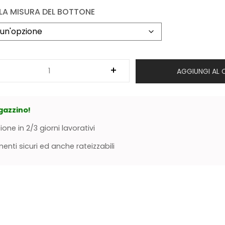
 LA MISURA DEL BOTTONE
AGGIUNGI AL 
gazzino!
ione in 2/3 giorni lavorativi
nti sicuri ed anche rateizzabili