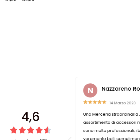
faella Casadei
Nazzareno Rom
6 Luglio 2019
14 Marzo 2023
4,6
rovare ciò che cerchi. Se ciò
Una Merceria straordinaria 
n è disponibile, le commesse
assortimento di accessori mo
are la soluzione nel migliore
sono molto professionali, i 
negozio è sempre pieno e non si
veramente belli compliment