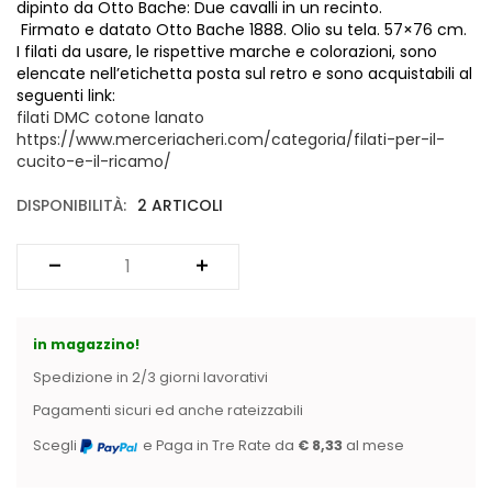
Vintage (165)
dipinto da Otto Bache: Due cavalli in un recinto.
Firmato e datato Otto Bache 1888. Olio su tela. 57×76 cm.
I filati da usare, le rispettive marche e colorazioni, sono
elencate nell’etichetta posta sul retro e sono acquistabili al
seguenti link:
filati DMC cotone lanato
https://www.merceriacheri.com/categoria/filati-per-il-
cucito-e-il-ricamo/
DISPONIBILITÀ:
2 ARTICOLI
in magazzino!
Spedizione in 2/3 giorni lavorativi
Pagamenti sicuri ed anche rateizzabili
Scegli
e Paga in Tre Rate da
€ 8,33
al mese