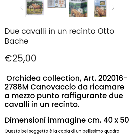
Cerniere lampo / Zip/Fibbie (27)
Elastici (10)
Filati (32)
filati cucirini e affini (9)
Due cavalli in un recinto Otto
Fodere (5)
Bache
Guanti (1)
LANA (27)
€
25,00
Minuterie (58)
Nastri, fettucce, cordoni, (49)
Pizzi (11)
Orchidea collection, Art. 202016-
Prodotti per la sartoria (34)
2788M Canovaccio da ricamare
Ricamo (119)
a mezzo punto raffigurante due
Quadri Mezzo Punto (92)
cavalli in un recinto.
Canovacci Completi di Filati e Ago (24)
Sciarpe (8)
Dimensioni immagine cm. 40 x 50
Set di Bottoni Vintage (77)
Swarovski (2)
Questo bel soggetto è la copia di un bellissimo quadro