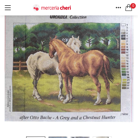
0
ACCEDI
REGISTRATI
HOME
CERCA IN:
ACCOUNT
Tutte le categorie
Accessori Design (56)
Accessori merceria (94)
Cesti portalavoro (8)
Aghi e spilli (24)
Ricordami
Applicazioni (26)
Borse (6)
Bottoni Vintage (204)
Lotti di Bottoni vintage (27)
Password dimenticata?
Bottoni/alamari/automatici (46)
Alamari (5)
Calze collant donna (24)
Cappelli (16)