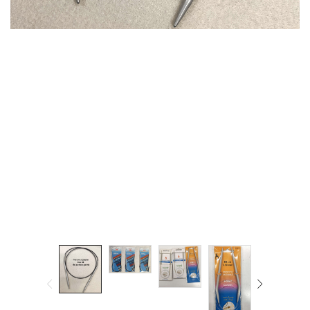
Cerniere lampo / Zip/Fibbie (27)
Elastici (10)
Filati (32)
filati cucirini e affini (9)
Fodere (5)
Guanti (1)
LANA (27)
Minuterie (58)
Nastri, fettucce, cordoni, (49)
Pizzi (11)
Prodotti per la sartoria (34)
Ricamo (119)
Quadri Mezzo Punto (92)
Canovacci Completi di Filati e Ago (24)
Sciarpe (8)
Set di Bottoni Vintage (77)
Swarovski (2)