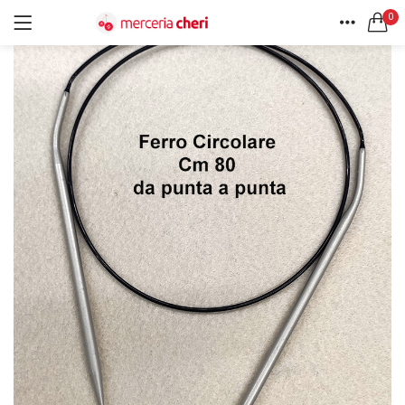
0
ACCEDI
REGISTRATI
HOME
CERCA IN:
ACCOUNT
Tutte le categorie
Accessori Design (56)
Accessori merceria (94)
Cesti portalavoro (8)
Aghi e spilli (24)
Ricordami
Applicazioni (26)
Borse (6)
Bottoni Vintage (204)
Lotti di Bottoni vintage (27)
Password dimenticata?
Bottoni/alamari/automatici (46)
Alamari (5)
Calze collant donna (24)
Cappelli (16)