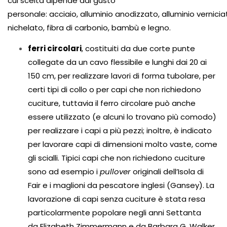
cui scelta dipende dal gusto
personale:
acciaio
,
alluminio
anodizzato,
alluminio
vernicia
nichelato,
fibra di carbonio
,
bambù
e
legno
.
ferri circolari
, costituiti da due corte punte
collegate da un cavo flessibile e lunghi dai 20 ai
150 cm, per realizzare lavori di forma tubolare, per
certi tipi di collo o per capi che non richiedono
cuciture, tuttavia il ferro circolare può anche
essere utilizzato (e alcuni lo trovano più comodo)
per realizzare i capi a più pezzi; inoltre, è indicato
per lavorare capi di dimensioni molto vaste, come
gli scialli. Tipici capi che non richiedono cuciture
sono ad esempio i
pullover
originali dell’
Isola di
Fair
e i maglioni da pescatore inglesi (
Gansey
). La
lavorazione di capi senza cuciture è stata resa
particolarmente popolare negli anni Settanta
da
Elizabeth Zimmermann
e da
Barbara G. Walker
.