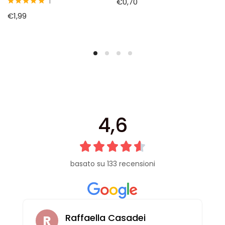
1
€
0,70
5
su 5
€
1,99
4,6
basato su 133 recensioni
Raffaella Casadei