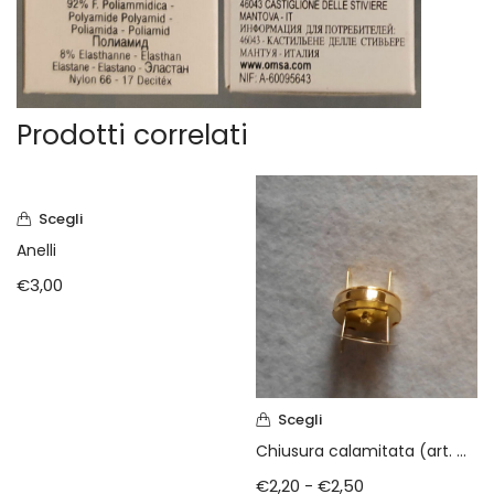
Prodotti correlati
Scegli
Anelli
€
3,00
Scegli
Chiusura calamitata (art. min 1002)
€
2,20
-
€
2,50