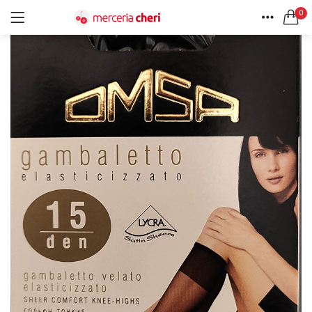
0
ACCEDI
REGISTRATI
HOME
CERCA IN:
ACCOUNT
Tutte le categorie
Accessori Design (56)
Accessori merceria (94)
Cesti portalavoro (8)
Aghi e spilli (24)
Ricordami
Applicazioni (26)
Borse (6)
Bottoni Vintage (204)
Lotti di Bottoni vintage (27)
Password dimenticata?
Bottoni/alamari/automatici (46)
Alamari (5)
Calze collant donna (24)
Cappelli (16)