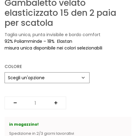
Gambaletto velato
Vintage (165)
elasticizzato 15 den 2 paia
per scatola
Taglia unica, punta invisibile e bordo comfort
92% Poliamminde – 18% Elastan
misura unica disponibile nei colori selezionabili
COLORE
in magazzino!
Spedizione in 2/3 giorni lavorativi