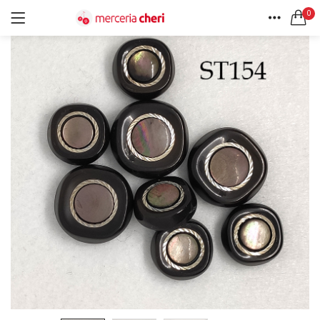
0
ACCEDI
REGISTRATI
HOME
CERCA IN:
ACCOUNT
Tutte le categorie
Accessori Design (56)
Accessori merceria (94)
Cesti portalavoro (8)
Aghi e spilli (24)
Ricordami
Applicazioni (26)
Borse (6)
Bottoni Vintage (204)
Lotti di Bottoni vintage (27)
Password dimenticata?
Bottoni/alamari/automatici (46)
Alamari (5)
Calze collant donna (24)
Cappelli (16)