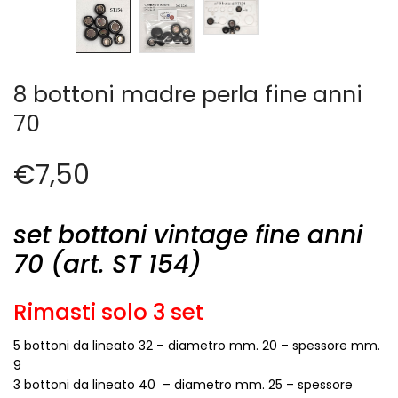
Cerniere lampo / Zip/Fibbie (27)
Elastici (10)
Filati (32)
filati cucirini e affini (9)
8 bottoni madre perla fine anni
Fodere (5)
70
Guanti (1)
LANA (27)
€
7,50
Minuterie (58)
Nastri, fettucce, cordoni, (49)
Pizzi (11)
set bottoni vintage fine anni
Prodotti per la sartoria (34)
70 (art. ST 154)
Ricamo (119)
Quadri Mezzo Punto (92)
Rimasti solo 3 set
Canovacci Completi di Filati e Ago (24)
Sciarpe (8)
5 bottoni da lineato 32 – diametro mm. 20 – spessore mm.
Set di Bottoni Vintage (77)
9
Swarovski (2)
3 bottoni da lineato 40
– diametro mm. 25 – spessore