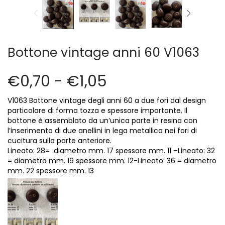
Cerniere lampo / Zip/Fibbie (27)
Elastici (10)
Filati (32)
filati cucirini e affini (9)
Bottone vintage anni 60 V1063
Fodere (5)
Guanti (1)
€
0,70
-
€
1,05
LANA (27)
Minuterie (58)
V1063 Bottone vintage degli anni 60
a due fori
dal design
Nastri, fettucce, cordoni, (49)
particolare di forma tozza e spessore importante. Il
bottone è assemblato da un’unica parte in resina con
Pizzi (11)
l’inserimento di due anellini in lega metallica nei fori di
Prodotti per la sartoria (34)
cucitura sulla parte anteriore.
Ricamo (119)
Lineato: 28= diametro mm. 17 spessore mm. 11 –
Lineato: 32
= diametro mm. 19 spessore mm. 12-
Lineato: 36 = diametro
Quadri Mezzo Punto (92)
mm. 22 spessore mm. 13
Canovacci Completi di Filati e Ago (24)
Sciarpe (8)
Set di Bottoni Vintage (77)
Swarovski (2)