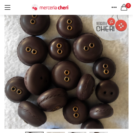
0
ACCEDI
REGISTRATI
HOME
CERCA IN:
ACCOUNT
Tutte le categorie
Accessori Design (56)
Accessori merceria (94)
Cesti portalavoro (8)
Aghi e spilli (24)
Ricordami
Applicazioni (26)
Borse (6)
Bottoni Vintage (204)
Lotti di Bottoni vintage (27)
Password dimenticata?
Bottoni/alamari/automatici (46)
Alamari (5)
Calze collant donna (24)
Cappelli (16)