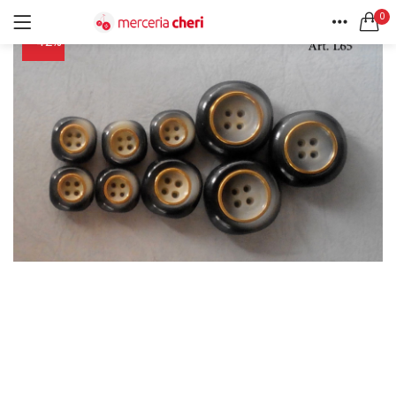
0
-42%
ACCEDI
REGISTRATI
HOME
CERCA IN:
ACCOUNT
Tutte le categorie
Accessori Design (56)
Accessori merceria (94)
Cesti portalavoro (8)
Aghi e spilli (24)
Ricordami
Applicazioni (26)
Borse (6)
Bottoni Vintage (204)
Lotti di Bottoni vintage (27)
Password dimenticata?
Bottoni/alamari/automatici (46)
Alamari (5)
Calze collant donna (24)
Cappelli (16)