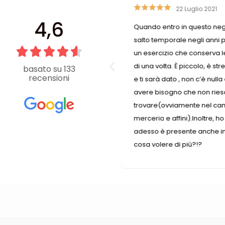
6 Luglio 2019
22 Luglio 2021
4,6
rovare ciò che cerchi. Se ciò
Quando entro in questo neg
n è disponibile, le commesse
salto temporale negli anni 
are la soluzione nel migliore
un esercizio che conserva l
negozio è sempre pieno e non si
di una volta. È piccolo, è str
basato su 133
recensioni
e che dedicano tutto il tempo
e ti sarà dato , non c’è nulla
nte
avere bisogno che non ries
trovare(ovviamente nel ca
merceria e affini).Inoltre, 
adesso è presente anche in 
cosa volere di più?!?