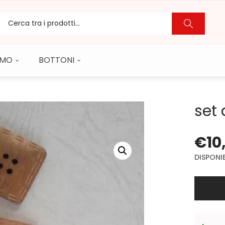
CAMO
BOTTONI
set 
€
10
DISPONIB