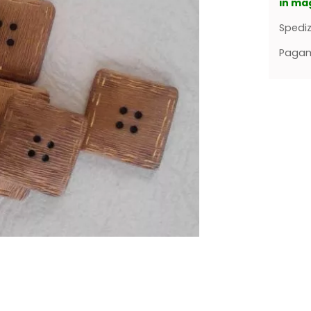
in ma
Spediz
Pagame