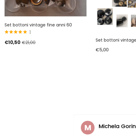
Set bottoni vintage fine anni 60
1
5
su 5
Set bottoni vintage
€
10,50
€
21,00
€
5,00
faella Casadei
Michela Gorin