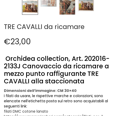
Cerniere lampo / Zip/Fibbie (27)
Elastici (10)
Filati (32)
filati cucirini e affini (9)
TRE CAVALLI da ricamare
Fodere (5)
Guanti (1)
€
23,00
LANA (27)
Minuterie (58)
Nastri, fettucce, cordoni, (49)
Orchidea collection, Art. 202016-
Pizzi (11)
2133J Canovaccio da ricamare a
Prodotti per la sartoria (34)
mezzo punto raffigurante TRE
Ricamo (119)
CAVALLI alla staccionata
Quadri Mezzo Punto (92)
Canovacci Completi di Filati e Ago (24)
Dimensioni dell’immagine: CM 30×40
I filati da usare, le
rispettive marche e colorazioni, sono
Sciarpe (8)
elencate nell’etichetta posta sul retro sono acquistabili al
Set di Bottoni Vintage (77)
seguenti link:
Swarovski (2)
filati DMC cotone lanato