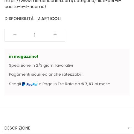
https://www.merceriacheri.com/categoria/filati-per-il-
Vintage (165)
cucito-e-il-ricamo/
DISPONIBILITÀ:
2 ARTICOLI
in magazzino!
Spedizione in 2/3 giorni lavorativi
Pagamenti sicuri ed anche rateizzabili
Scegli
e Paga in Tre Rate da
€ 7,67
al mese
DESCRIZIONE