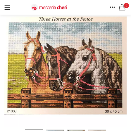
0
ACCEDI
REGISTRATI
HOME
CERCA IN:
ACCOUNT
Tutte le categorie
Accessori Design (56)
Accessori merceria (94)
Cesti portalavoro (8)
Aghi e spilli (24)
Ricordami
Applicazioni (26)
Borse (6)
Bottoni Vintage (204)
Lotti di Bottoni vintage (27)
Password dimenticata?
Bottoni/alamari/automatici (46)
Alamari (5)
Calze collant donna (24)
Cappelli (16)