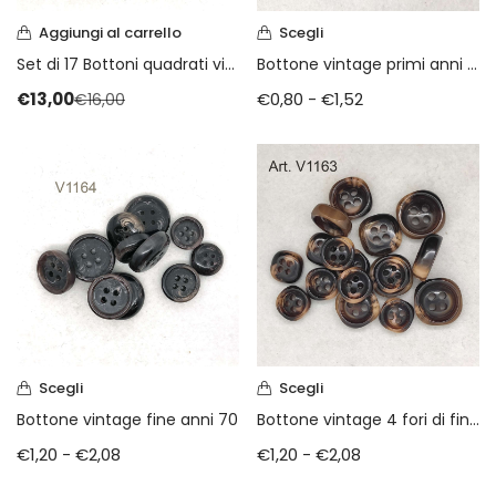
Aggiungi al carrello
Scegli
Set di 17 Bottoni quadrati vintage
Bottone vintage primi anni 80
€
13,00
€
0,80
-
€
1,52
€
16,00
Scegli
Scegli
Bottone vintage fine anni 70
Bottone vintage 4 fori di fine anni 70
€
1,20
-
€
2,08
€
1,20
-
€
2,08