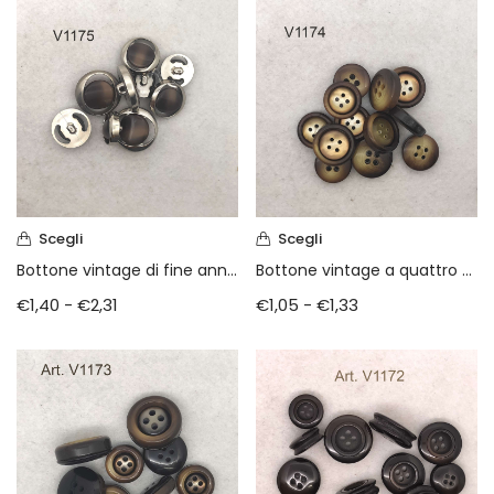
Vintage (165)
Scegli
Scegli
Bottone vintage di fine anni 70
Bottone vintage a quattro fori
€
1,40
-
€
2,31
€
1,05
-
€
1,33