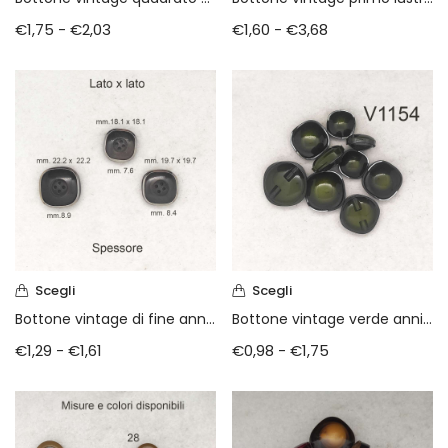
€
1,75
-
€
2,03
€
1,60
-
€
3,68
Scegli
Scegli
Bottone vintage di fine anni 70
Bottone vintage verde anni 80
€
1,29
-
€
1,61
€
0,98
-
€
1,75