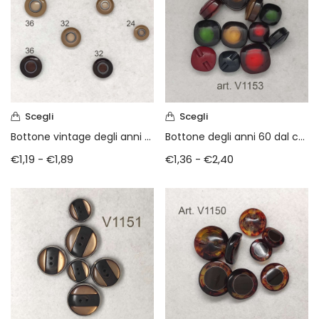
Scegli
Scegli
Bottone vintage degli anni 70
Bottone degli anni 60 dal colore sfumato
€
1,19
-
€
1,89
€
1,36
-
€
2,40