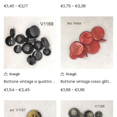
€
1,40
-
€
2,17
€
1,75
-
€
2,38
Scegli
Scegli
Bottone vintage a quattro fori anni 80
Bottone vintage rosso glitterato anni 90
€
1,54
-
€
2,45
€
1,68
-
€
1,96