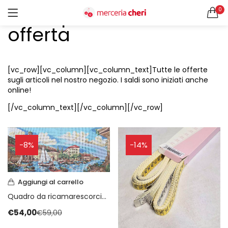
Tutti i prodotti in
0
ACCEDI
REGISTRATI
offerta
CERCA IN:
Tutte le categorie
[vc_row][vc_column][vc_column_text]Tutte le offerte
Accessori Design (56)
sugli articoli nel nostro negozio. I saldi sono iniziati anche
Accessori merceria (94)
online!
Cesti portalavoro (8)
[/vc_column_text][/vc_column][/vc_row]
Aghi e spilli (24)
Ricordami
Applicazioni (26)
Borse (6)
-8%
-14%
Bottoni Vintage (204)
Lotti di Bottoni vintage (27)
Password dimenticata?
Bottoni/alamari/automatici (46)
Aggiungi al carrello
Alamari (5)
Quadro da ricamarescorcio paesaggio marino
Calze collant donna (24)
€
54,00
€
59,00
Cappelli (16)