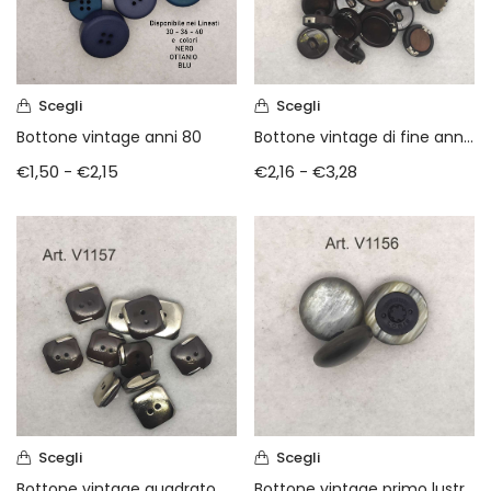
Scegli
Scegli
Bottone vintage anni 80
Bottone vintage di fine anni 70 madre perla
€
1,50
-
€
2,15
€
2,16
-
€
3,28
Scegli
Scegli
Bottone vintage quadrato anni 70
Bottone vintage primo lustro anni 80