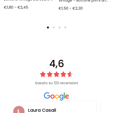
Vintage – Bottone primi anni 70
€
1,80
-
€
2,45
€
1,50
-
€
2,30
4,6
basato su 133 recensioni
Raffaella Casadei