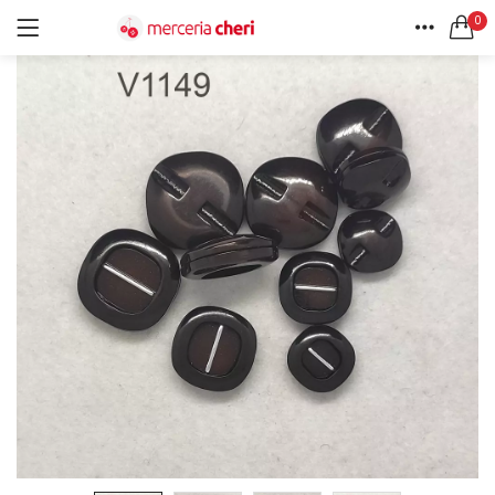
0
ACCEDI
REGISTRATI
HOME
CERCA IN:
ACCOUNT
Tutte le categorie
Accessori Design (56)
Accessori merceria (94)
Cesti portalavoro (8)
Aghi e spilli (24)
Ricordami
Applicazioni (26)
Borse (6)
Bottoni Vintage (204)
Lotti di Bottoni vintage (27)
Password dimenticata?
Bottoni/alamari/automatici (46)
Alamari (5)
Calze collant donna (24)
Cappelli (16)