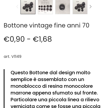
Cerniere lampo / Zip/Fibbie (27)
Elastici (10)
Filati (32)
filati cucirini e affini (9)
Bottone vintage fine anni 70
Fodere (5)
Guanti (1)
€
0,90
-
€
1,68
LANA (27)
Minuterie (58)
Nastri, fettucce, cordoni, (49)
art. V1149
Pizzi (11)
Prodotti per la sartoria (34)
Ricamo (119)
Questo Bottone dal design molto
Quadri Mezzo Punto (92)
semplice è assemblato con un
Canovacci Completi di Filati e Ago (24)
monoblocco di resina monocolore
Sciarpe (8)
marrone appena sfumato sul fronte.
Set di Bottoni Vintage (77)
Particolare una piccola linea a rilievo
Swarovski (2)
verniciata come se fosse una piccola