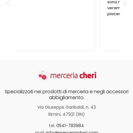
sono molto professionali, i bottoni sono
veramente belli complimenti ,per me è un
piacere trovare un negozio così ben gestito
Specializzati nei prodotti di merceria e negli accessori
abbigliamento.
Via Giuseppe Garibaldi, n. 43
Rimini, 47921 (RN)
tel.
0541-783984
mail.
info@merceriacheri.com