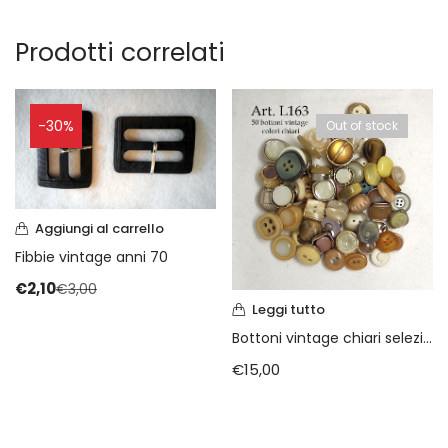
Prodotti correlati
-30%
Out of stock
Aggiungi al carrello
Fibbie vintage anni 70
€
2,10
€
3,00
Leggi tutto
Bottoni vintage chiari selezionati
€
15,00