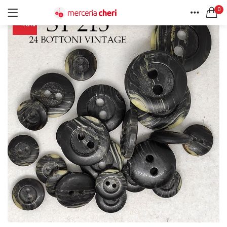
0
-43%
ACCEDI
REGISTRATI
HOME
CERCA IN:
ACCOUNT
Tutte le categorie
Accessori Design (56)
Accessori merceria (94)
Cesti portalavoro (8)
Aghi e spilli (24)
Ricordami
Applicazioni (26)
Borse (6)
Bottoni Vintage (204)
Lotti di Bottoni vintage (27)
Password dimenticata?
Bottoni/alamari/automatici (46)
Alamari (5)
Calze collant donna (24)
Cappelli (16)