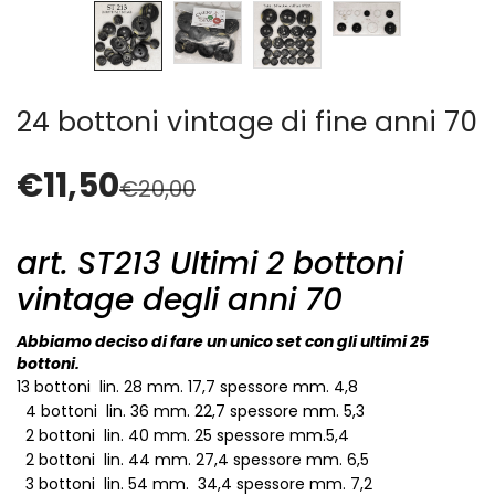
Cerniere lampo / Zip/Fibbie (27)
Elastici (10)
Filati (32)
filati cucirini e affini (9)
24 bottoni vintage di fine anni 70
Fodere (5)
Guanti (1)
€
11,50
LANA (27)
€
20,00
Minuterie (58)
Nastri, fettucce, cordoni, (49)
art. ST213 Ultimi 2 bottoni
Pizzi (11)
vintage degli anni 70
Prodotti per la sartoria (34)
Ricamo (119)
Abbiamo deciso di fare un unico set con gli ultimi 25
Quadri Mezzo Punto (92)
bottoni.
Canovacci Completi di Filati e Ago (24)
13 bottoni lin. 28 mm. 17,7 spessore mm. 4,8
4 bottoni lin. 36 mm. 22,7 spessore mm. 5,3
Sciarpe (8)
2 bottoni lin. 40 mm. 25 spessore mm.5,4
Set di Bottoni Vintage (77)
2 bottoni lin. 44 mm. 27,4 spessore mm. 6,5
Swarovski (2)
3 bottoni lin. 54 mm. 34,4 spessore mm. 7,2